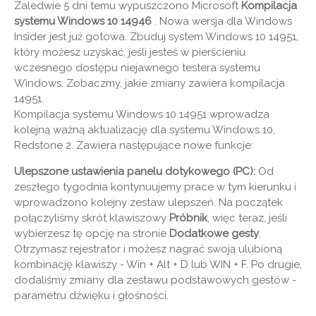
Zaledwie 5 dni temu wypuszczono Microsoft
Kompilacja
systemu Windows 10 14946
. Nowa wersja dla Windows
Insider jest już gotowa. Zbuduj system Windows 10 14951,
który możesz uzyskać, jeśli jesteś w pierścieniu
wczesnego dostępu niejawnego testera systemu
Windows. Zobaczmy, jakie zmiany zawiera kompilacja
14951.
Kompilacja systemu Windows 10 14951 wprowadza
kolejną ważną aktualizację dla systemu Windows 10,
Redstone 2. Zawiera następujące nowe funkcje:
Ulepszone ustawienia panelu dotykowego (PC):
Od
zeszłego tygodnia kontynuujemy prace w tym kierunku i
wprowadzono kolejny zestaw ulepszeń. Na początek
połączyliśmy skrót klawiszowy
Próbnik
, więc teraz, jeśli
wybierzesz tę opcję na stronie
Dodatkowe gesty
,
Otrzymasz rejestrator i możesz nagrać swoją ulubioną
kombinację klawiszy - Win + Alt + D lub WIN + F. Po drugie,
dodaliśmy zmiany dla zestawu podstawowych gestów -
parametru dźwięku i głośności.