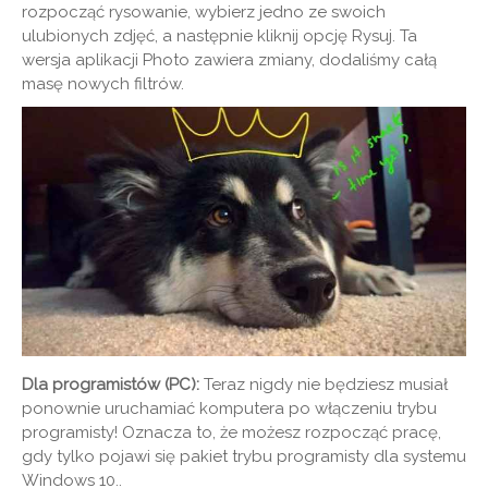
rozpocząć rysowanie, wybierz jedno ze swoich
ulubionych zdjęć, a następnie kliknij opcję Rysuj. Ta
wersja aplikacji Photo zawiera zmiany, dodaliśmy całą
masę nowych filtrów.
Dla programistów (PC):
Teraz nigdy nie będziesz musiał
ponownie uruchamiać komputera po włączeniu trybu
programisty! Oznacza to, że możesz rozpocząć pracę,
gdy tylko pojawi się pakiet trybu programisty dla systemu
Windows 10..