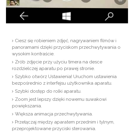
Ciesz się robieniem zdjęć, nagrywaniem filmów i
panoramami dzięki przyciskom przechwytywania o
wysokim kontraście.
Zrób zdjęcie przy użyciu timera na desce
rozdzielczej aparatu po prawej stronie.
Szybko otwórz Ustawienia! Uruchom ustawienia
bezpośrednio z interfejsu użytkownika aparatu.
Szybki dostęp do rolki aparatu.
Zoom jest lepszy dzięki nowemu suwakowi
powiększania.
Większa animacja przechwytywania.
Przełączaj między aparatem przednim i tylnym,
przeprojektowane przyciski sterowania.