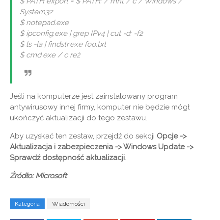
$ PATH export = $ PATH: / mnt / c / Windows /
System32
$ notepad.exe
$ ipconfig.exe | grep IPv4 | cut -d: -f2
$ ls -la | findstr.exe foo.txt
$ cmd.exe / c reż
Jeśli na komputerze jest zainstalowany program
antywirusowy innej firmy, komputer nie będzie mógł
ukończyć aktualizacji do tego zestawu.
Aby uzyskać ten zestaw, przejdź do sekcji
Opcje ->
Aktualizacja i zabezpieczenia -> Windows Update ->
Sprawdź dostępność aktualizacji
.
Źródło: Microsoft
Kategoria
Wiadomości