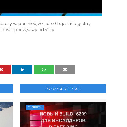
arczy wspomnieć, że jądro 6.x jest integralną
dows, począwszy od Visty.
POPRZEDNI ARTYKUŁ
WINDOWS