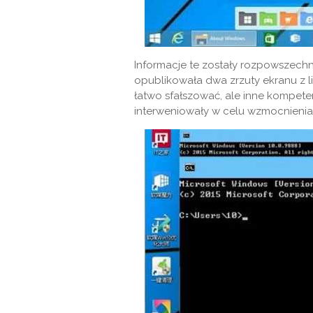
Informacje te zostały rozpowszechn
opublikowała dwa zrzuty ekranu z 
łatwo sfałszować, ale inne kompete
interweniowały w celu wzmocnienia t