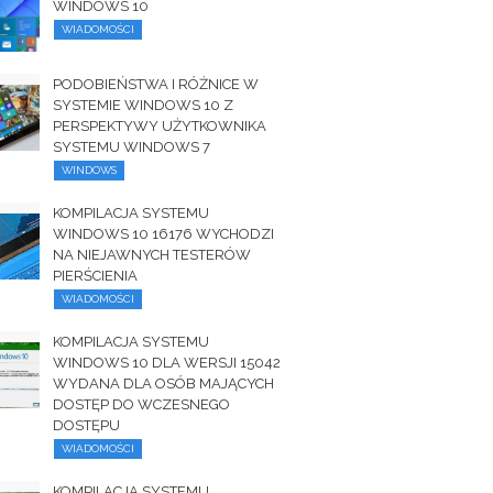
WINDOWS 10
WIADOMOŚCI
PODOBIEŃSTWA I RÓŻNICE W
SYSTEMIE WINDOWS 10 Z
PERSPEKTYWY UŻYTKOWNIKA
SYSTEMU WINDOWS 7
WINDOWS
KOMPILACJA SYSTEMU
WINDOWS 10 16176 WYCHODZI
NA NIEJAWNYCH TESTERÓW
PIERŚCIENIA
WIADOMOŚCI
KOMPILACJA SYSTEMU
WINDOWS 10 DLA WERSJI 15042
WYDANA DLA OSÓB MAJĄCYCH
DOSTĘP DO WCZESNEGO
DOSTĘPU
WIADOMOŚCI
KOMPILACJA SYSTEMU