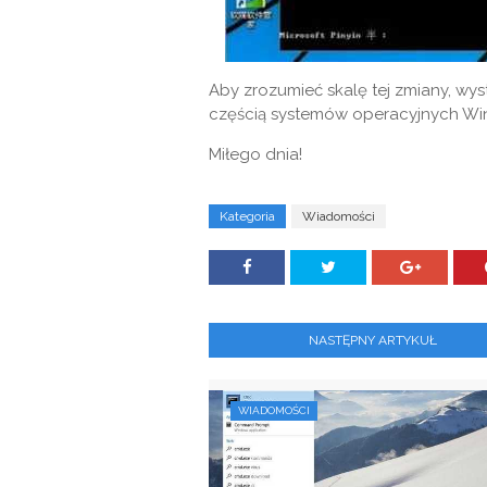
Aby zrozumieć skalę tej zmiany, wyst
częścią systemów operacyjnych Win
Miłego dnia!
Kategoria
Wiadomości
NASTĘPNY ARTYKUŁ
WIADOMOŚCI