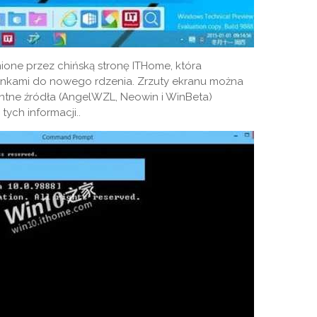
ione przez chińską stronę ITHome, która
linkami do nowego rdzenia. Zrzuty ekranu można
ntne źródła (AngelWZL, Neowin i WinBeta)
ych informacji..