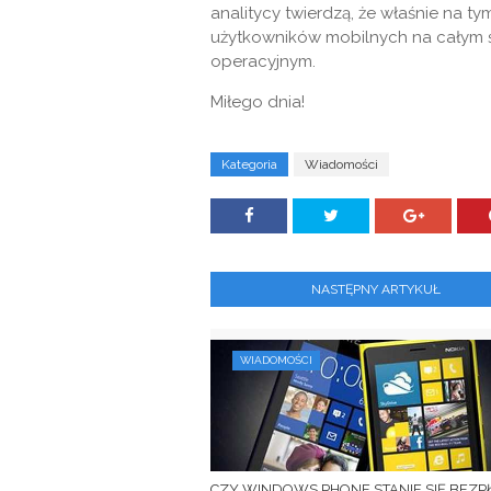
analitycy twierdzą, że właśnie na t
użytkowników mobilnych na całym ś
operacyjnym.
Miłego dnia!
Kategoria
Wiadomości
NASTĘPNY ARTYKUŁ
WIADOMOŚCI
CZY WINDOWS PHONE STANIE SIĘ BEZP