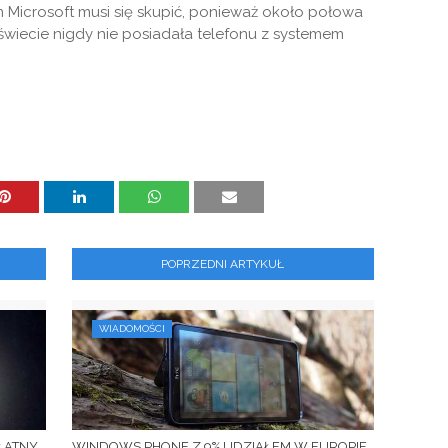
ym Microsoft musi się skupić, ponieważ około połowa
wiecie nigdy nie posiadała telefonu z systemem
POPRZEDNI ARTYKUŁ
WIADOMOŚCI
ŁATNY
WINDOWS PHONE Z 9% UDZIAŁEM W EUROPIE