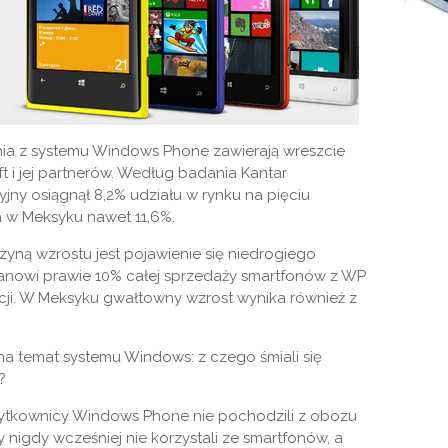
ia z systemu Windows Phone zawierają wreszcie
t i jej partnerów. Według badania Kantar
ny osiągnął 8,2% udziału w rynku na pięciu
a w Meksyku nawet 11,6%.
yną wzrostu jest pojawienie się niedrogiego
tanowi prawie 10% całej sprzedaży smartfonów z WP
ancji. W Meksyku gwałtowny wzrost wynika również z
a temat systemu Windows: z czego śmiali się
?
ytkownicy Windows Phone nie pochodzili z obozu
y nigdy wcześniej nie korzystali ze smartfonów, a