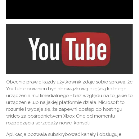
Obecnie prawie każdy użytkownik zdaje sobie sprawę, że
YouTube powinien być obowiązkową częścią każdego
urządzenia multimedialnego - bez względu na to, jakie to
urządzenie lub na jakiej platformie działa. Microsoft to
rozumie i wydaje się, że zapewni dostęp do hostingu
wideo za pośrednictwem Xbox One od momentu
rozpoczęcia sprzedaży nowej konsoli.
Aplikacja pozwala subskrybować kanały i obsługuje