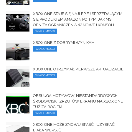
XBOX ONE STAJE SIĘ NAJLEPIEJ SPRZEDAJĄCYM
SIĘ PRODUKTEM AMAZON PO TYM, JAK MS
OBNIŻA OGRANICZENIA W NOWEJ KONSOLI
WIADOMOŚCI
XBOX ONE Z DOBRYMI WYNIKAMI
WIADOMOŚCI
XBOX ONE OTRZYMAŁ PIERWSZE AKTUALIZACJE
WIADOMOŚCI
OBSŁUGA MOTYWÓW, NIESTANDARDOWYCH
ŚRODOWISK I ZRZUTÓW EKRANU NA XBOX ONE
TUŻ ZA ROGIEM
WIADOMOŚCI
XBOX ONE MOŻE ZNOWU SPAŚĆ I UZYSKAĆ
BIAŁĄ WERSJĘ