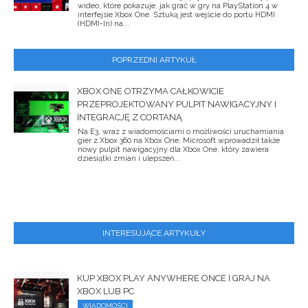
wideo, które pokazuje, jak grać w gry na PlayStation 4 w
interfejsie Xbox One. Sztuką jest wejście do portu HDMI
(HDMI-In) na...
POPRZEDNI ARTYKUŁ
XBOX ONE OTRZYMA CAŁKOWICIE
PRZEPROJEKTOWANY PULPIT NAWIGACYJNY I
INTEGRACJĘ Z CORTANĄ
Na E3, wraz z wiadomościami o możliwości uruchamiania
gier z Xbox 360 na Xbox One, Microsoft wprowadził także
nowy pulpit nawigacyjny dla Xbox One, który zawiera
dziesiątki zmian i ulepszeń...
INTERESUJĄCE ARTYKUŁY
KUP XBOX PLAY ANYWHERE ONCE I GRAJ NA
XBOX LUB PC
WIADOMOŚCI