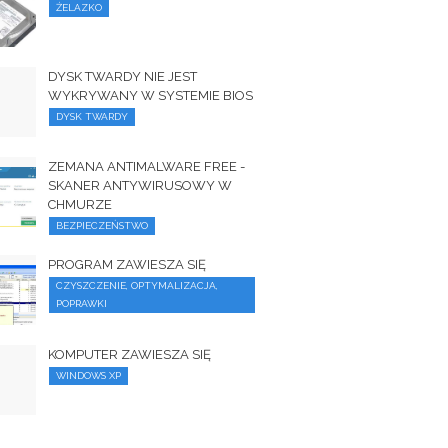
ŻELAZKO
DYSK TWARDY NIE JEST
WYKRYWANY W SYSTEMIE BIOS
DYSK TWARDY
ZEMANA ANTIMALWARE FREE -
SKANER ANTYWIRUSOWY W
CHMURZE
BEZPIECZEŃSTWO
PROGRAM ZAWIESZA SIĘ
CZYSZCZENIE, OPTYMALIZACJA,
POPRAWKI
KOMPUTER ZAWIESZA SIĘ
WINDOWS XP