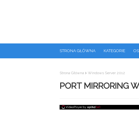
STRONA GŁÓWNA
KATEGORIE
OS
Strona Główna
Windows Server 2012
PORT MIRRORING W