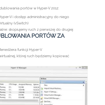
ublowania portów w Hyper-V 2012:
yper-V i dostęp administracyjny do niego
irtualny (vSwitch)
lne: skopiujemy ruch z pierwszej do drugiej
UBLOWANIA PORTÓW ZA
enedżera funkcji Hyper-V
irtualnej, której ruch będziemy kopiować