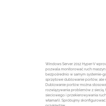
Windows Server 2012 Hyper-V wpr
pozwala monitorować ruch maszyn 
bezpośrednio w samym systemie-gośc
sprzętowe dublowanie portów, ale n
Dublowanie portów można stosować
rozwiązywania problemów z siecią, 
sieciowego i przekierowywania ruc
włamań). Spróbujmy skonfigurować
przykładzie.