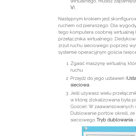
wirtualnego, musisz zapamięt
V
).
Następnym krokiem jest skonfigurow
ruchem od pierwszego. Dla wygody 
tego komputera osobnej wirtualnej 
przełącznika wirtualnego. Dedykow
zrzut ruchu sieciowego poprzez wy
systemie operacyjnym gościa (więcej
Zgasić maszynę wirtualną, kt
ruchu
Przejdź do jego ustawień (
Ust
sieciowa
Jeśli używasz wielu przełączn
w której zlokalizowana była p
Goście). W zaawansowanych wł
Dublowanie portów określ, że 
sieciowego
Tryb dublowania