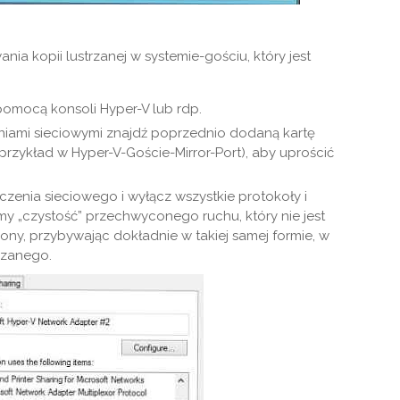
ia kopii lustrzanej w systemie-gościu, który jest
pomocą konsoli Hyper-V lub rdp.
iami sieciowymi znajdź poprzednio dodaną kartę
 przykład w Hyper-V-Goście-Mirror-Port), aby uprościć
zenia sieciowego i wyłącz wszystkie protokoły i
my „czystość” przechwyconego ruchu, który nie jest
zony, przybywając dokładnie w takiej samej formie, w
trzanego.