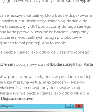
ać jego nazwę (w naszym przykładzie
Goście Hyper-
anie maszyny wirtualnej, która będzie duplikowana
analizy ruchu sieciowego zaleca się dodanie do
karty sieciowej (vNIC) podłączonej do tego samego
ana karta pozwala uzyskać najbardziej kompletny
łączenie niepotrzebnych usług i protokołów w
 na ten temat poniżej). Aby to zrobić:
óra będzie działać jako odbiorca „przechwyconego”
awienia
) i dodaj nowy sprzęt (
Dodaj sprzęt
) typ
Karta
ików, podłącz nową kartę sieciową dokładnie do tej,
ierwsza maszyna wirtualna (przełącznik Hyper-V-
aściwościach nowej karty sieciowej w sekcji
karta sieciowa będzie działać jako odbiornik ruchu
-
Miejsce docelowe
.